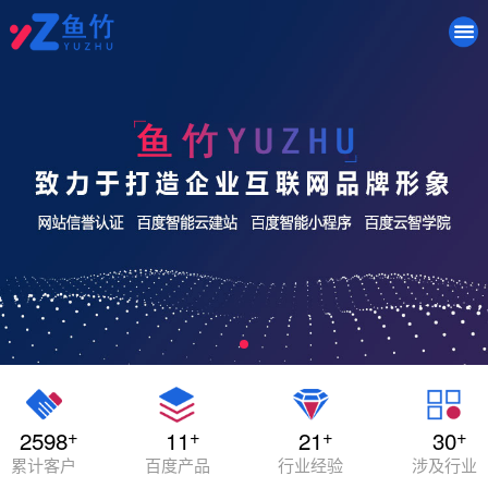
+
+
+
+
2598
11
21
30
累计客户
百度产品
行业经验
涉及行业