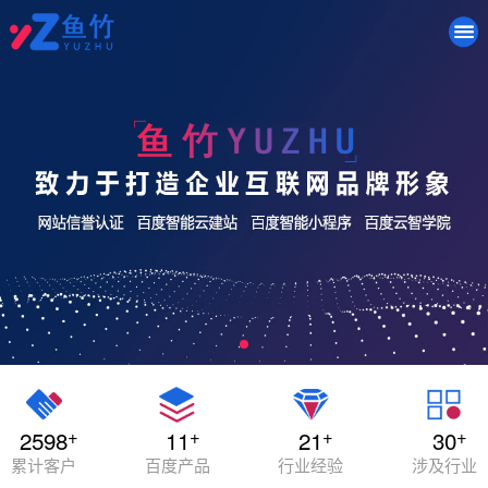
+
+
+
+
2598
11
21
30
累计客户
百度产品
行业经验
涉及行业