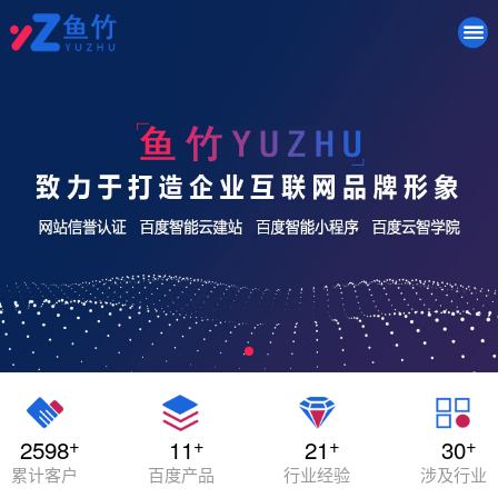
+
+
+
+
2598
11
21
30
累计客户
百度产品
行业经验
涉及行业