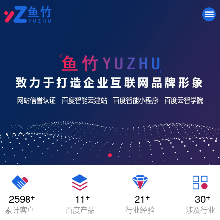
+
+
+
+
2598
11
21
30
累计客户
百度产品
行业经验
涉及行业