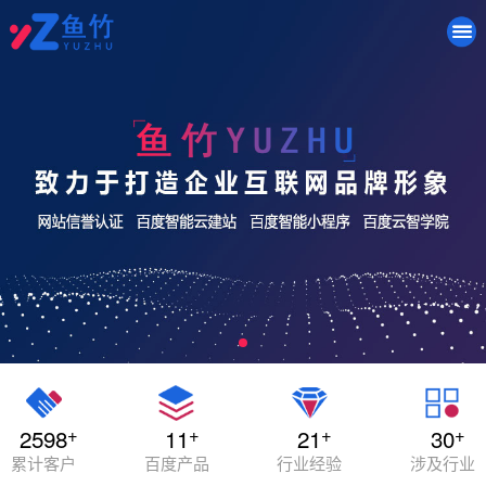
+
+
+
+
2598
11
21
30
累计客户
百度产品
行业经验
涉及行业