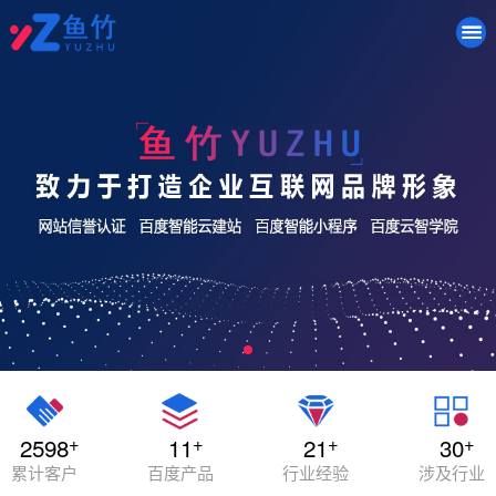
+
+
+
+
2598
11
21
30
累计客户
百度产品
行业经验
涉及行业