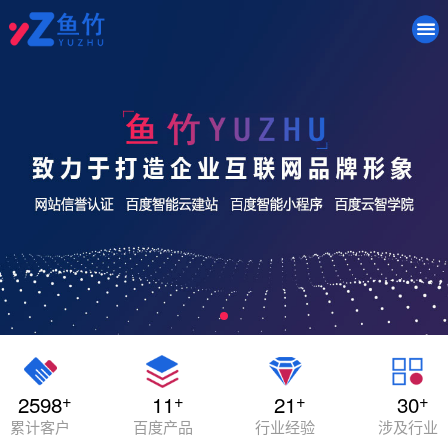
+
+
+
+
2598
11
21
30
累计客户
百度产品
行业经验
涉及行业