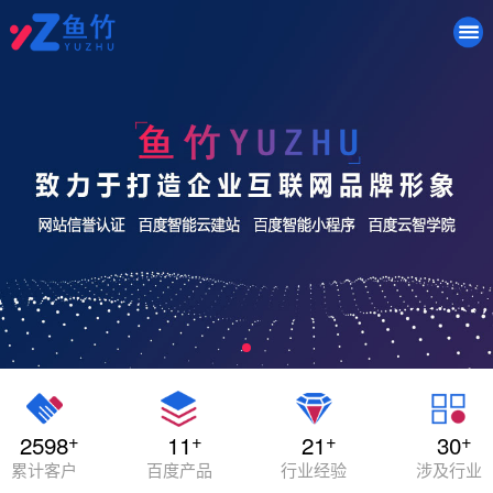
+
+
+
+
2598
11
21
30
累计客户
百度产品
行业经验
涉及行业