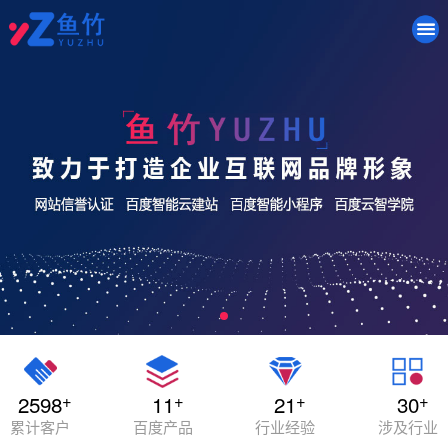
+
+
+
+
2598
11
21
30
累计客户
百度产品
行业经验
涉及行业