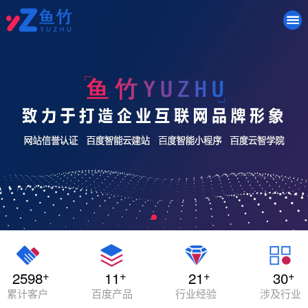
+
+
+
+
2598
11
21
30
累计客户
百度产品
行业经验
涉及行业