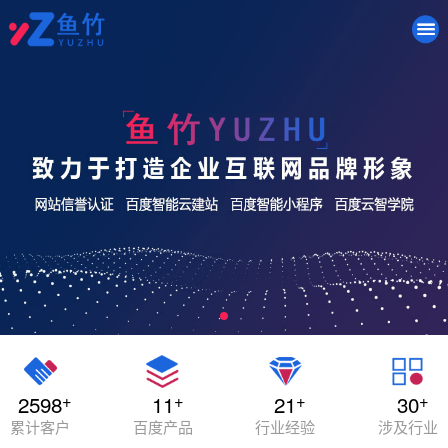
+
+
+
+
2598
11
21
30
累计客户
百度产品
行业经验
涉及行业