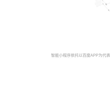
智能小程序依托以百度APP为代
体验
构建自然用户体验系统打造
新时代最佳体验