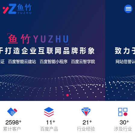
+
+
+
+
2598
11
21
30
累计客户
百度产品
行业经验
涉及行业