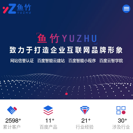
+
+
+
+
2598
11
21
30
累计客户
百度产品
行业经验
涉及行业