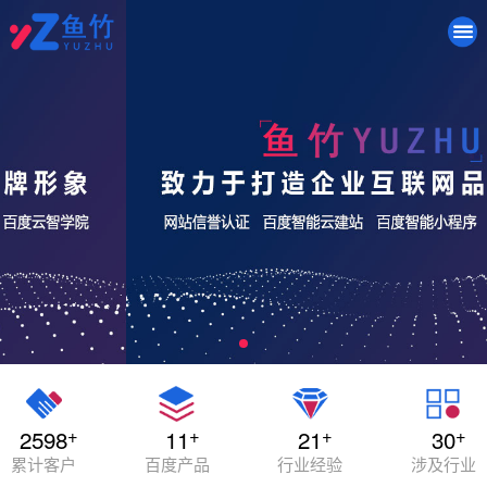
+
+
+
+
2598
11
21
30
累计客户
百度产品
行业经验
涉及行业