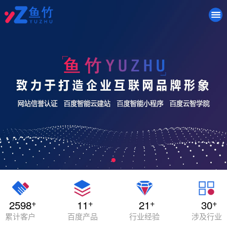
+
+
+
+
2598
11
21
30
累计客户
百度产品
行业经验
涉及行业