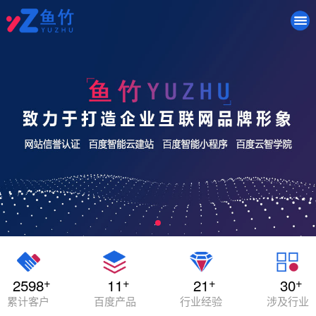
+
+
+
+
2598
11
21
30
累计客户
百度产品
行业经验
涉及行业