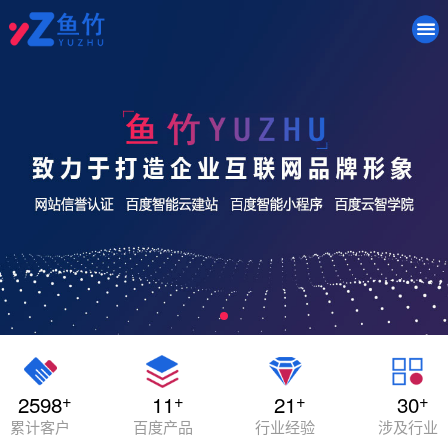
+
+
+
+
2598
11
21
30
累计客户
百度产品
行业经验
涉及行业