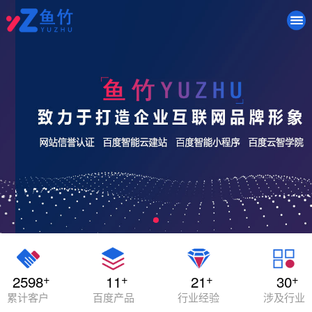
+
+
+
+
2598
11
21
30
累计客户
百度产品
行业经验
涉及行业