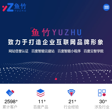
+
+
+
+
2598
11
21
30
累计客户
百度产品
行业经验
涉及行业