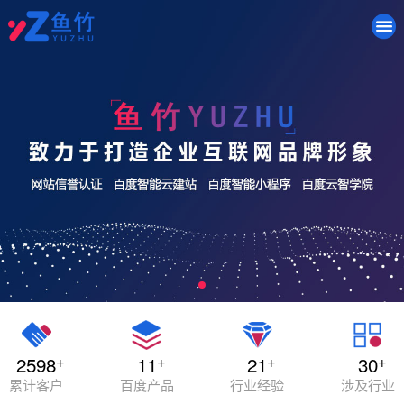
+
+
+
+
2598
11
21
30
累计客户
百度产品
行业经验
涉及行业