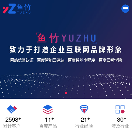
+
+
+
+
2598
11
21
30
累计客户
百度产品
行业经验
涉及行业