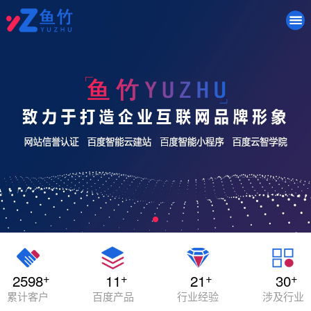
+
+
+
+
2598
11
21
30
累计客户
百度产品
行业经验
涉及行业