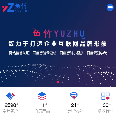
+
+
+
+
2598
11
21
30
累计客户
百度产品
行业经验
涉及行业