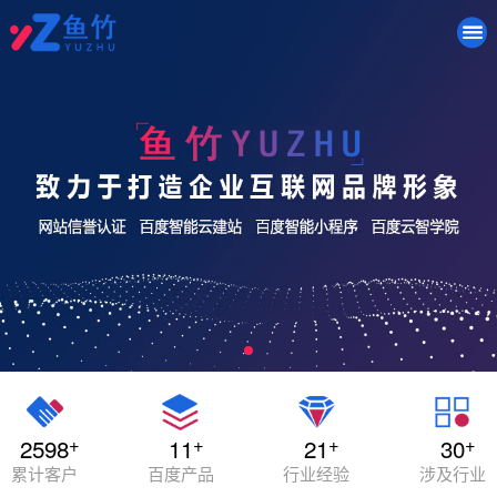
+
+
+
+
2598
11
21
30
累计客户
百度产品
行业经验
涉及行业