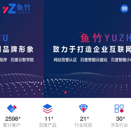
+
+
+
+
2598
11
21
30
累计客户
百度产品
行业经验
涉及行业