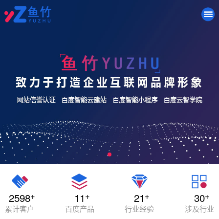
+
+
+
+
2598
11
21
30
累计客户
百度产品
行业经验
涉及行业