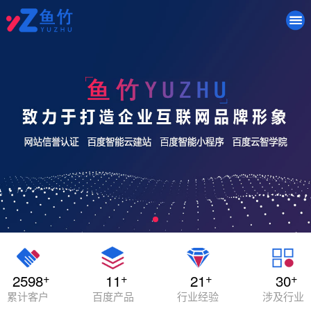
+
+
+
+
2598
11
21
30
累计客户
百度产品
行业经验
涉及行业