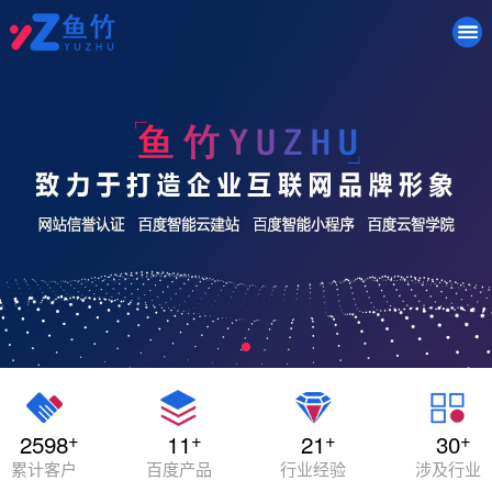
+
+
+
+
2598
11
21
30
累计客户
百度产品
行业经验
涉及行业