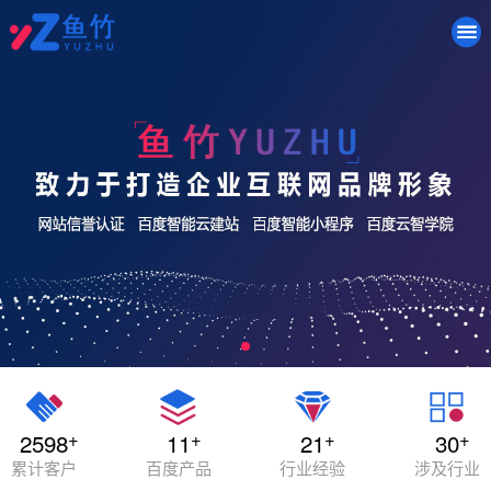
+
+
+
+
2598
11
21
30
累计客户
百度产品
行业经验
涉及行业